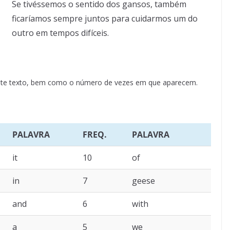
Se tivéssemos o sentido dos gansos, também
ficaríamos sempre juntos para cuidarmos um do
outro em tempos difíceis.
neste texto, bem como o número de vezes em que aparecem.
PALAVRA
FREQ.
PALAVRA
it
10
of
in
7
geese
and
6
with
a
5
we