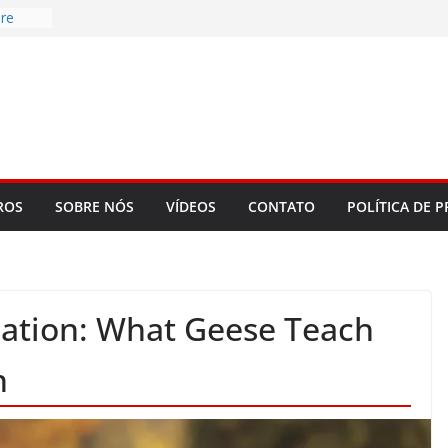
re
d
bookLM
ning
 make
t Rose
ROS
SOBRE NÓS
VÍDEOS
CONTATO
POLÍTICA DE P
rmation: What Geese Teach
n