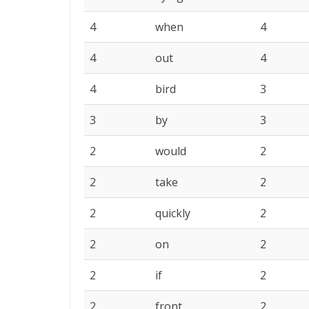
4
when
4
4
out
4
4
bird
3
3
by
3
2
would
2
2
take
2
2
quickly
2
2
on
2
2
if
2
2
front
2