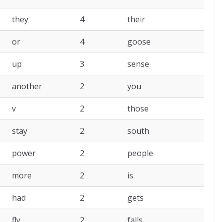
they
4
their
or
4
goose
up
3
sense
another
2
you
v
2
those
stay
2
south
power
2
people
more
2
is
had
2
gets
fly
2
falls