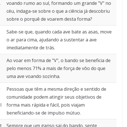
,
voando rumo ao sul, formando um grande "V" no
céu, indaga-se sobre o que a ciência já descobriu
sobre o porquê de voarem desta forma?
Sabe-se que, quando cada ave bate as asas, move
o ar para cima, ajudando a sustentar a ave
imediatamente de trás.
Ao voar em forma de "V", o bando se beneficia de
pelo menos 71% a mais de força de vôo do que
uma ave voando sozinha.
d
Pessoas que têm a mesma direção e sentido de
comunidade podem atingir seus objetivos de
l
forma mais rápida e fácil, pois viajam
beneficiando-se de impulso mútuo.
t
Sempre que um ganso sai do bando, sente