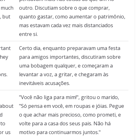
w much
outro. Discutiam sobre o que comprar,
, but
quanto gastar, como aumentar o patrimônio,
mas estavam cada vez mais distanciados
entre si.
rtant
Certo dia, enquanto preparavam uma festa
They
para amigos importantes, discutiram sobre
uma bobagem qualquer, e começaram a
ons.
levantar a voz, a gritar, e chegaram às
inevitáveis acusações.
"Você não liga para mim!", gritou o marido,
 about
"Só pensa em você, em roupas e jóias. Pegue
nd
o que achar mais precioso, como prometi, e
 to
volte para a casa dos seus pais. Não há
or us
motivo para continuarmos juntos."