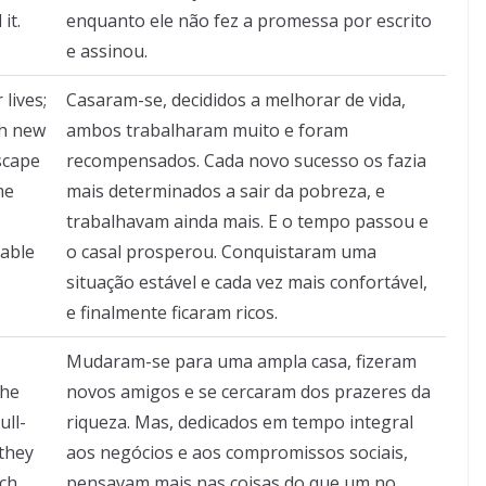
it.
enquanto ele não fez a promessa por escrito
e assinou.
lives;
Casaram-se, decididos a melhorar de vida,
ch new
ambos trabalharam muito e foram
scape
recompensados. Cada novo sucesso os fazia
me
mais determinados a sair da pobreza, e
trabalhavam ainda mais. E o tempo passou e
table
o casal prosperou. Conquistaram uma
.
situação estável e cada vez mais confortável,
e finalmente ficaram ricos.
Mudaram-se para uma ampla casa, fizeram
the
novos amigos e se cercaram dos prazeres da
ull-
riqueza. Mas, dedicados em tempo integral
they
aos negócios e aos compromissos sociais,
ch
pensavam mais nas coisas do que um no