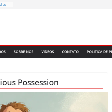
d to
ys
bookLM
ning
 make
t Rose
re
ROS
SOBRE NÓS
VÍDEOS
CONTATO
POLÍTICA DE P
cious Possession