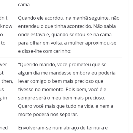
cama.
dn't
Quando ele acordou, na manhã seguinte, não
t know
entendeu o que tinha acontecido. Não sabia
to
onde estava e, quando sentou-se na cama
 to
para olhar em volta, a mulher aproximou-se
e disse-lhe com carinho:
ever
"Querido marido, você prometeu que se
st
algum dia me mandasse embora eu poderia
 then,
levar comigo o bem mais precioso que
us
tivesse no momento. Pois bem, você é e
g in
sempre será o meu bem mais precioso.
Quero você mais que tudo na vida, e nem a
morte poderá nos separar.
rned
Envolveram-se num abraço de ternura e