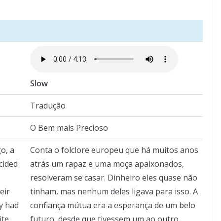
Slow
Tradução
O Bem mais Precioso
o, a
Conta o folclore europeu que há muitos anos
cided
atrás um rapaz e uma moça apaixonados,
resolveram se casar. Dinheiro eles quase não
eir
tinham, mas nenhum deles ligava para isso. A
ey had
confiança mútua era a esperança de um belo
ite
futuro, desde que tivessem um ao outro.