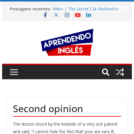
Pular
Postagens recentes:
Vídeo | The Secret CIA Method to
para
Learn Any Language in 11 Days
o
Vídeo | How I m using NotebookLM
to power up my language learning
conteúdo
Vídeo | Do imaginary friends make
you smarter?
Story | Brasília: The City That Rose
from the Wilderness
Easy English Song | Somewhere
Over the Rainbow (Israel
Kamakawiwo’ole)
Second opinion
The doctor stood by the bedside of a very sick patient
and said, “I cannot hide the fact that your are very ill,