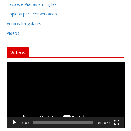
Textos e Piadas em Inglês
Tópicos para conversação
Verbos Irregulares
Vídeos
Vídeos
T
o
c
a
d
o
r
d
00:00
01:20:47
e