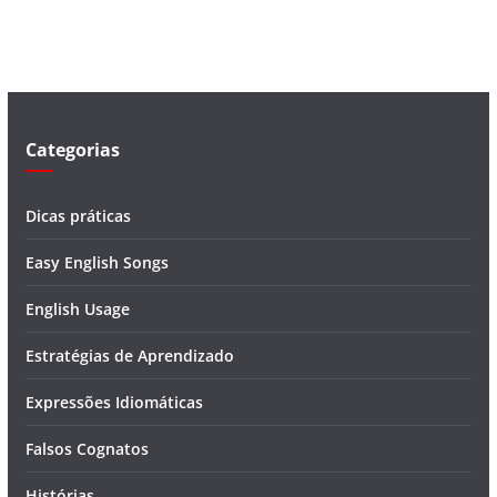
v
í
d
e
o
Categorias
Dicas práticas
Easy English Songs
English Usage
Estratégias de Aprendizado
Expressões Idiomáticas
Falsos Cognatos
Histórias