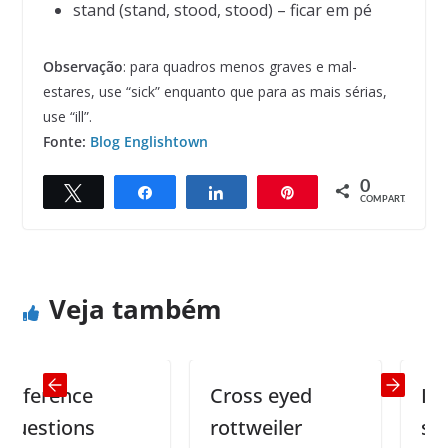
stand (stand, stood, stood) – ficar em pé
Observação
: para quadros menos graves e mal-
estares, use “sick” enquanto que para as mais sérias,
use “ill”.
Fonte:
Blog Englishtown
0
Twittar
Compartilhar
Compartilhar
Pin
← Previous
Next →
COMPART.
An ideal man
Lying extensively
Veja também
ference
Cross eyed
I kno
estions
rottweiler
secre