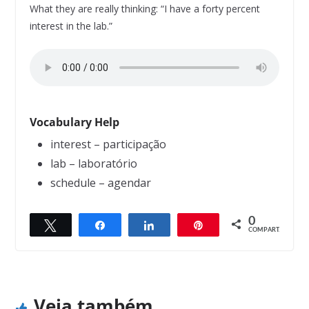
What they are really thinking: “I have a forty percent
interest in the lab.”
Vocabulary Help
interest – participação
lab – laboratório
schedule – agendar
0
Twittar
Compartilhar
Compartilhar
Pin
← Previous
Next →
COMPART.
Doctor Terminology (6)
Doctor Terminology (4)
Veja também