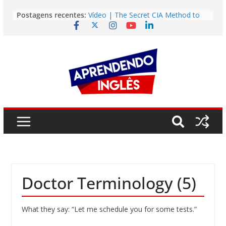
Pular
Postagens recentes:
Vídeo | The Secret CIA Method to
para
Learn Any Language in 11 Days
o
Vídeo | How I m using NotebookLM
to power up my language learning
conteúdo
Vídeo | Do imaginary friends make
you smarter?
Story | Brasília: The City That Rose
from the Wilderness
Easy English Song | Somewhere
Over the Rainbow (Israel
Kamakawiwo’ole)
Doctor Terminology (5)
What they say: “Let me schedule you for some tests.”