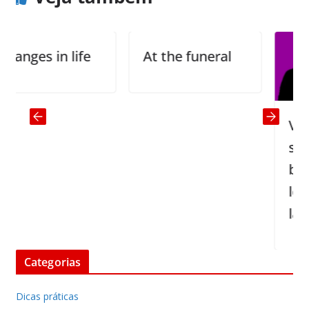
nges in life
At the funeral
Vídeo
surpri
benefi
learn
langu
Categorias
Dicas práticas