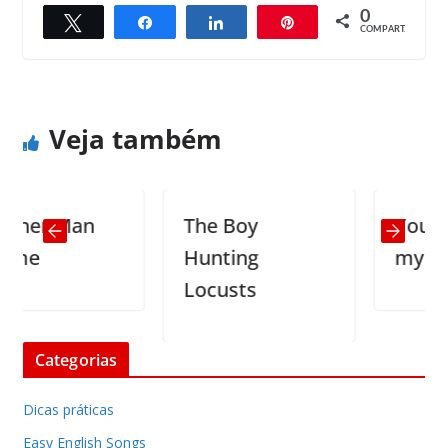
0
Twittar
Compartilhar
Compartilhar
Pin
← Previous
Next →
COMPART.
Bank Robbery
Just walking the dog….
Veja também
er Man
The Boy
You don’
e
Hunting
my daddy
Locusts
Categorias
Dicas práticas
Easy English Songs