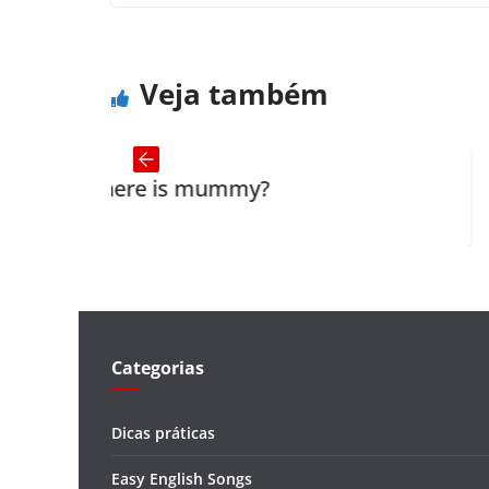
Engines
← Previous
Veja também
 is mummy?
Panhandlin
Categorias
Dicas práticas
Easy English Songs