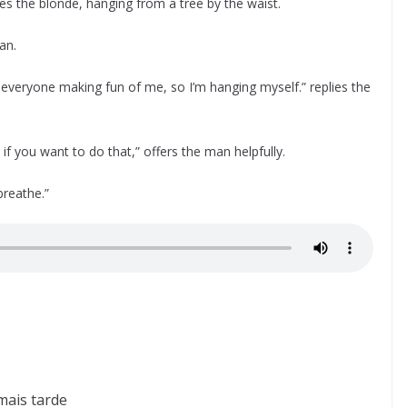
es the blonde, hanging from a tree by the waist.
an.
h everyone making fun of me, so I’m hanging myself.” replies the
if you want to do that,” offers the man helpfully.
 breathe.”
mais tarde