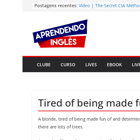
Pular
Postagens recentes:
Vídeo | The Secret CIA Metho
Learn Any Language in 11 Da
para
Vídeo | How I m using Note
o
to power up my language lear
conteúdo
Vídeo | Do imaginary friends
you smarter?
Story | Brasília: The City Tha
from the Wilderness
Easy English Song | Somewhe
Over the Rainbow (Israel
CLUBE
CURSO
LIVES
EBOOK
LIV
Kamakawiwo’ole)
Tired of being made f
A blonde, tired of being made fun of and determine
there are lots of trees.