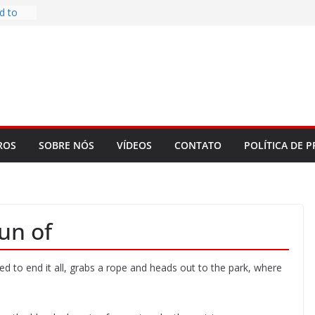
d to
ys
bookLM
ning
 make
t Rose
re
ROS
SOBRE NÓS
VÍDEOS
CONTATO
POLÍTICA DE P
un of
d to end it all, grabs a rope and heads out to the park, where