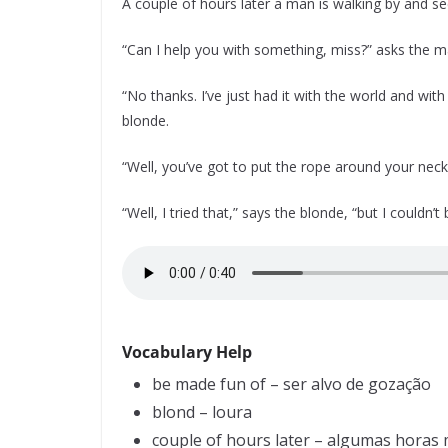
A couple of hours later a man is walking by and se
“Can I help you with something, miss?” asks the m
“No thanks. I’ve just had it with the world and wit
blonde.
“Well, you’ve got to put the rope around your neck 
“Well, I tried that,” says the blonde, “but I couldn’t
Vocabulary Help
be made fun of – ser alvo de gozação
blond – loura
couple of hours later – algumas horas 