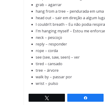
grab – agarrar
hang from a tree – pendurada em uma 
head out – sair em direção a algum lug
I couldn’t breath – Eu não podia respira
I’m hanging myself – Estou me enforca
neck – pescoço
reply – responder
rope – corda
see (see, saw, seen) – ver
tired – cansado
tree – árvore
walk by – passar por
wrist – pulso
Twittar
Compartil