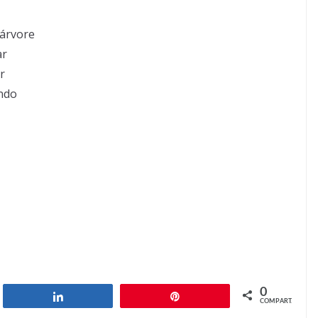
árvore
ar
r
ndo
0
har
Compartilhar
Pin
COMPART.