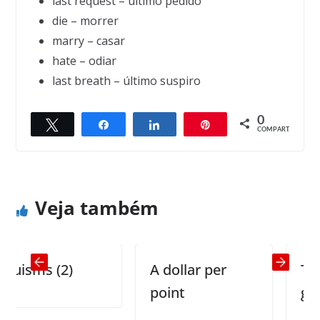
last request – último pedido
die – morrer
marry – casar
hate – odiar
last breath – último suspiro
0
Twittar
Compartilhar
Compartilhar
Pin
← Previous
Next →
COMPART.
Poisoning
Larry’s Bar
Veja também
isms (2)
A dollar per
To ac
point
great 