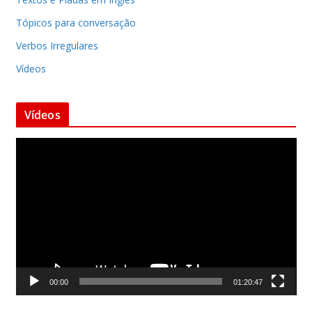
Tópicos para conversação
Verbos Irregulares
Vídeos
Vídeos
T
o
c
a
d
o
r
d
00:00
01:20:47
e
v