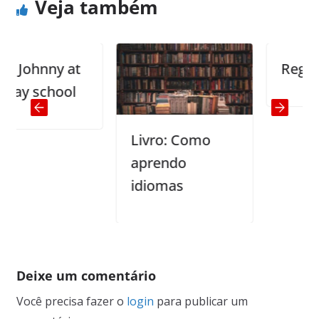
Veja também
ohnny at
Regular cl
school
Livro: Como
aprendo
idiomas
Deixe um comentário
Você precisa fazer o
login
para publicar um