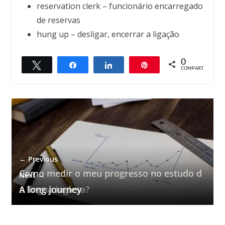
reservation clerk – funcionário encarregado
de reservas
hung up – desligar, encerrar a ligação
0
Twittar
Compartilhar
Compartilhar
Pin
COMPART.
← Previous
Como medir o meu progresso no estudo d
Next →
a língua inglesa?
A long journey