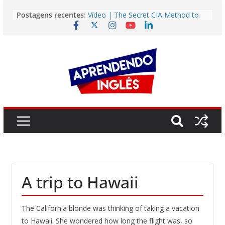
Pular
Postagens recentes:
Vídeo | The Secret CIA Method to
para
Learn Any Language in 11 Days
o
Vídeo | How I m using NotebookLM
to power up my language learning
conteúdo
Vídeo | Do imaginary friends make
you smarter?
Story | Brasília: The City That Rose
from the Wilderness
Easy English Song | Somewhere
Over the Rainbow (Israel
Kamakawiwo’ole)
A trip to Hawaii
The California blonde was thinking of taking a vacation
to Hawaii. She wondered how long the flight was, so