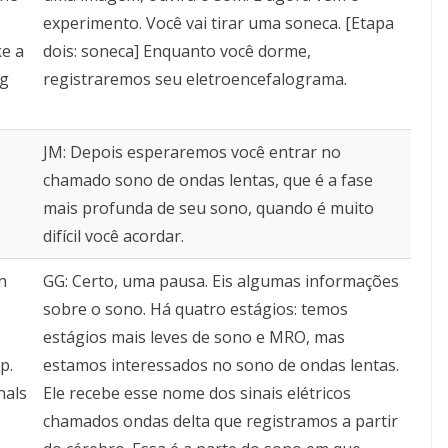
experimento. Você vai tirar uma soneca. [Etapa
ke a
dois: soneca] Enquanto você dorme,
ng
registraremos seu eletroencefalograma.
JM: Depois esperaremos você entrar no
chamado sono de ondas lentas, que é a fase
s
mais profunda de seu sono, quando é muito
difícil você acordar.
n
GG: Certo, uma pausa. Eis algumas informações
sobre o sono. Há quatro estágios: temos
estágios mais leves de sono e MRO, mas
p.
estamos interessados no sono de ondas lentas.
nals
Ele recebe esse nome dos sinais elétricos
e
chamados ondas delta que registramos a partir