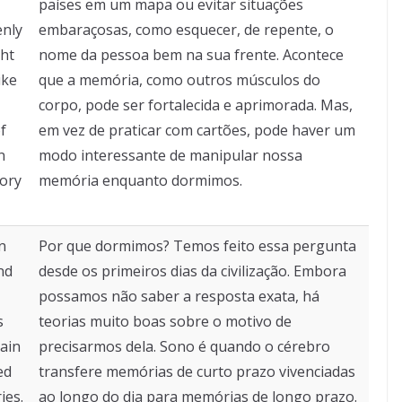
países em um mapa ou evitar situações
enly
embaraçosas, como esquecer, de repente, o
ght
nome da pessoa bem na sua frente. Acontece
ike
que a memória, como outros músculos do
corpo, pode ser fortalecida e aprimorada. Mas,
f
em vez de praticar com cartões, pode haver um
n
modo interessante de manipular nossa
mory
memória enquanto dormimos.
n
Por que dormimos? Temos feito essa pergunta
nd
desde os primeiros dias da civilização. Embora
possamos não saber a resposta exata, há
s
teorias muito boas sobre o motivo de
rain
precisarmos dela. Sono é quando o cérebro
ed
transfere memórias de curto prazo vivenciadas
ies.
ao longo do dia para memórias de longo prazo.