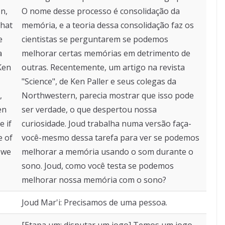
n,
O nome desse processo é consolidação da
that
memória, e a teoria dessa consolidação faz os
e
cientistas se perguntarem se podemos
a
melhorar certas memórias em detrimento de
Ken
outras. Recentemente, um artigo na revista
"Science", de Ken Paller e seus colegas da
,
Northwestern, parecia mostrar que isso pode
en
ser verdade, o que despertou nossa
e if
curiosidade. Joud trabalha numa versão faça-
e of
você-mesmo dessa tarefa para ver se podemos
 we
melhorar a memória usando o som durante o
sono. Joud, como você testa se podemos
melhorar nossa memória com o sono?
Joud Mar'i: Precisamos de uma pessoa.
[Etapa um: disputar um jogo] Temos um jogo