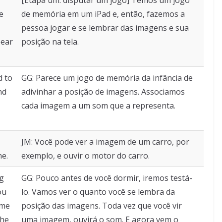
e
de memória em um iPad e, então, fazemos a
pessoa jogar e se lembrar das imagens e sua
pear
posição na tela.
d to
GG: Parece um jogo de memória da infância de
nd
adivinhar a posição de imagens. Associamos
cada imagem a um som que a representa.
JM: Você pode ver a imagem de um carro, por
ne.
exemplo, e ouvir o motor do carro.
ng
GG: Pouco antes de você dormir, iremos testá-
ou
lo. Vamos ver o quanto você se lembra da
ime
posição das imagens. Toda vez que você vir
the
uma imagem, ouvirá o som. E agora vem o