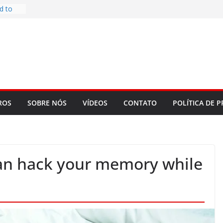
d to
ys
bookLM
ning
 make
t Rose
re
ROS
SOBRE NÓS
VÍDEOS
CONTATO
POLÍTICA DE P
an hack your memory while