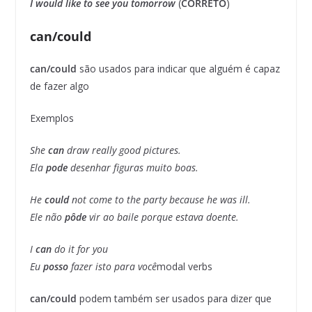
I would like to see you tomorrow
(
CORRETO
)
can/could
can/could
são usados para indicar que alguém é capaz
de fazer algo
Exemplos
She
can
draw really good pictures.
Ela
pode
desenhar figuras muito boas.
He
could
not come to the party because he was ill.
Ele não
pôde
vir ao baile porque estava doente.
I
can
do it for you
Eu
posso
fazer isto para você
modal verbs
can/could
podem também ser usados para dizer que