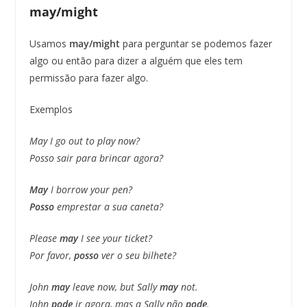
may/might
Usamos
may/might
para perguntar se podemos fazer
algo ou então para dizer a alguém que eles tem
permissão para fazer algo.
Exemplos
May I go out to play now?
Posso sair para brincar agora?
May
I borrow your pen?
Posso
emprestar a sua caneta?
Please
may
I see your ticket?
Por favor,
posso
ver o seu bilhete?
John
may
leave now, but Sally
may
not.
John
pode
ir agora, mas a Sally não
pode
.