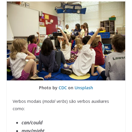
Photo by
CDC
on
Unsplash
Verbos modais (
modal verbs
) são verbos auxiliares
como:
can/could
may/might