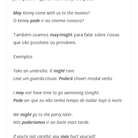
May
Kenny come with us to the movies?
O Kenny
pode
ir ao cinema conosco?
Também usamos
may/might
para falar sobre coisas
que são possíveis ou prováveis.
Exemplos
Take an umbrella. It
might
rain.
Leve um guarda-chuva.
Poderá
chover.
modal verbs
I
may
not have time to go swimming tonight.
Pode
ser que eu não tenha tempo de nadar hoje à noite.
We
might
go to the party later.
Nós
poderíamos
ir ao baile mais tarde.
If you’re not careful, you
may
hurt yourself.