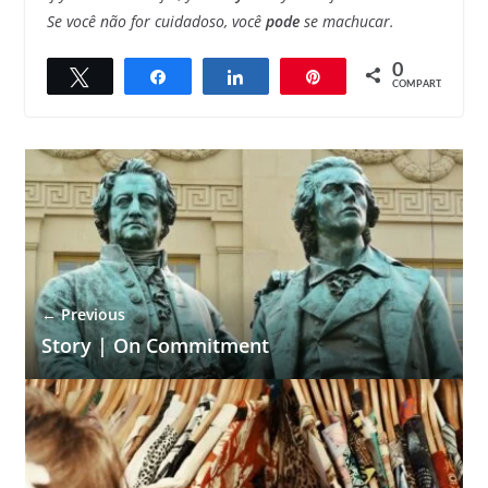
Se você não for cuidadoso, você
pode
se machucar.
0
Twittar
Compartilhar
Compartilhar
Pin
COMPART.
← Previous
Story | On Commitment