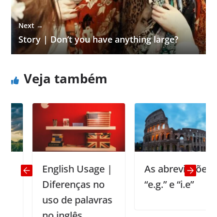
Next →
Story | Don’t you have anything large?
Veja também
English Usage |
As abreviações
Diferenças no
“e.g.” e “i.e”
uso de palavras
no inglês