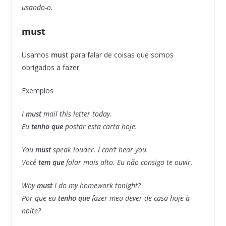
usando-o.
must
Usamos
must
para falar de coisas que somos
obrigados a fazer.
Exemplos
I
must
mail this letter today.
Eu
tenho que
postar esta carta hoje.
You
must
speak louder. I can’t hear you.
Você
tem que
falar mais alto. Eu não consigo te ouvir.
Why
must
I do my homework tonight?
Por que eu
tenho que
fazer meu dever de casa hoje à
noite?