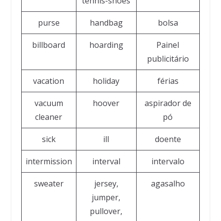
tennis-shoes
purse
handbag
bolsa
billboard
hoarding
Painel
publicitário
vacation
holiday
férias
vacuum
hoover
aspirador de
cleaner
pó
sick
ill
doente
intermission
interval
intervalo
sweater
jersey,
agasalho
jumper,
pullover,