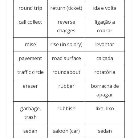
round trip
return (ticket)
ida e volta
call collect
reverse
ligação a
charges
cobrar
raise
rise (in salary)
levantar
pavement
road surface
calçada
traffic circle
roundabout
rotatória
eraser
rubber
borracha de
apagar
garbage,
rubbish
lixo, lixo
trash
sedan
saloon (car)
sedan