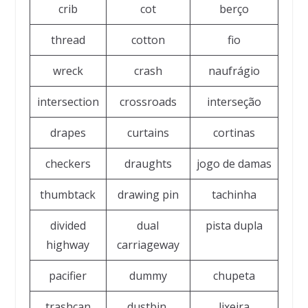
crib
cot
berço
thread
cotton
fio
wreck
crash
naufrágio
intersection
crossroads
interseção
drapes
curtains
cortinas
checkers
draughts
jogo de damas
thumbtack
drawing pin
tachinha
divided
dual
pista dupla
highway
carriageway
pacifier
dummy
chupeta
trashcan
dustbin,
lixeira