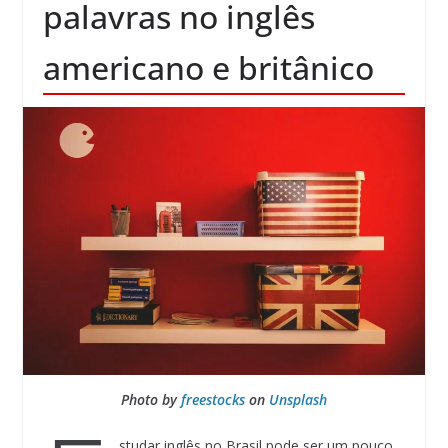
palavras no inglês
americano e britânico
Photo by
freestocks
on
Unsplash
studar inglês no Brasil pode ser um pouco