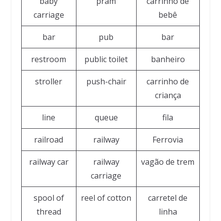
baby
pram
carrinho de
carriage
bebê
bar
pub
bar
restroom
public toilet
banheiro
stroller
push-chair
carrinho de
criança
line
queue
fila
railroad
railway
Ferrovia
railway car
railway
vagão de trem
carriage
spool of
reel of cotton
carretel de
thread
linha