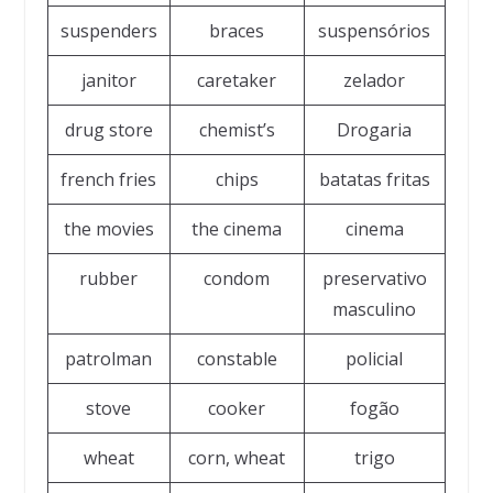
suspenders
braces
suspensórios
janitor
caretaker
zelador
drug store
chemist’s
Drogaria
french fries
chips
batatas fritas
the movies
the cinema
cinema
rubber
condom
preservativo
masculino
patrolman
constable
policial
stove
cooker
fogão
wheat
corn, wheat
trigo