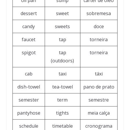
oil pan
sump
cárter de óleo
dessert
sweet
sobremesa
candy
sweets
doce
faucet
tap
torneira
spigot
tap
torneira
(outdoors)
cab
taxi
táxi
dish-towel
tea-towel
pano de prato
semester
term
semestre
pantyhose
tights
meia calça
schedule
timetable
cronograma