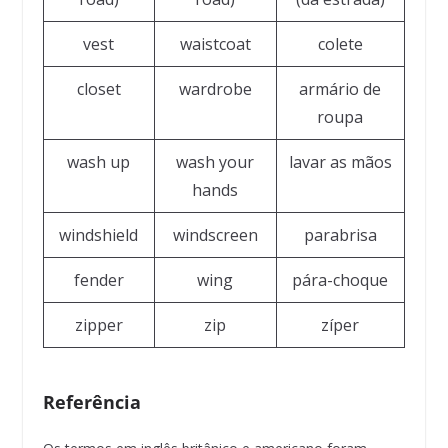
vest
waistcoat
colete
closet
wardrobe
armário de
roupa
wash up
wash your
lavar as mãos
hands
windshield
windscreen
parabrisa
fender
wing
pára-choque
zipper
zip
zíper
Referência