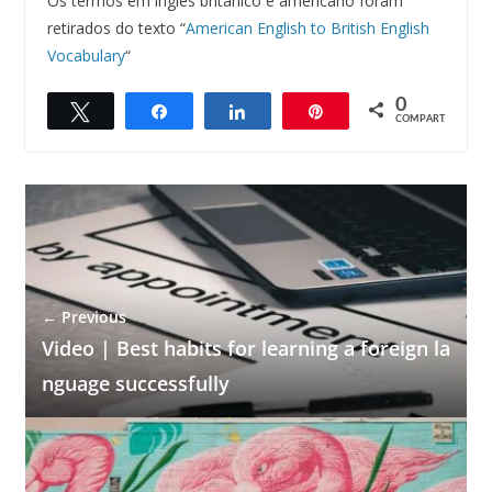
Os termos em inglês britânico e americano foram
retirados do texto “
American English to British English
Vocabulary
“
0
Twittar
Compartilhar
Compartilhar
Pin
COMPART.
← Previous
Video | Best habits for learning a foreign la
nguage successfully