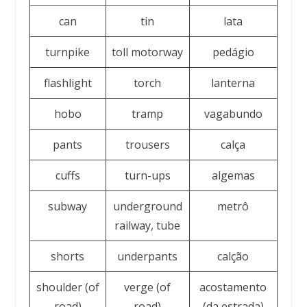
can
tin
lata
turnpike
toll motorway
pedágio
flashlight
torch
lanterna
hobo
tramp
vagabundo
pants
trousers
calça
cuffs
turn-ups
algemas
subway
underground
metrô
railway, tube
shorts
underpants
calção
shoulder (of
verge (of
acostamento
road)
road)
(da estrada)