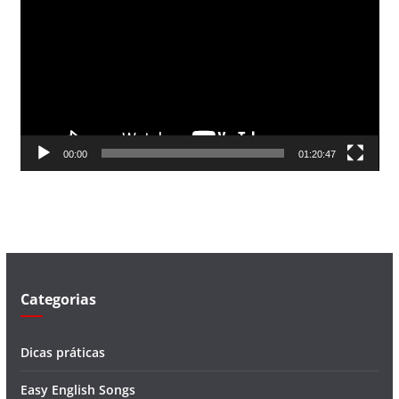
o
c
a
d
o
r
d
00:00
01:20:47
e
v
í
d
e
o
Categorias
Dicas práticas
Easy English Songs