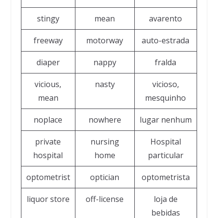
stingy
mean
avarento
freeway
motorway
auto-estrada
diaper
nappy
fralda
vicious,
nasty
vicioso,
mean
mesquinho
noplace
nowhere
lugar nenhum
private
nursing
Hospital
hospital
home
particular
optometrist
optician
optometrista
liquor store
off-license
loja de
bebidas