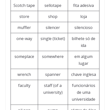
Scotch tape
sellotape
fita adesiva
store
shop
loja
muffler
silencer
silencioso
one-way
single (ticket)
bilhete só de
ida
someplace
somewhere
em algum
lugar
wrench
spanner
chave inglesa
faculty
staff (of a
funcionários
university)
de uma
universidade