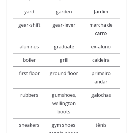
yard
garden
Jardim
gear-shift
gear-lever
marcha de
carro
alumnus
graduate
ex-aluno
boiler
grill
caldeira
first floor
ground floor
primeiro
andar
rubbers
gumshoes,
galochas
wellington
boots
sneakers
gym shoes,
tênis