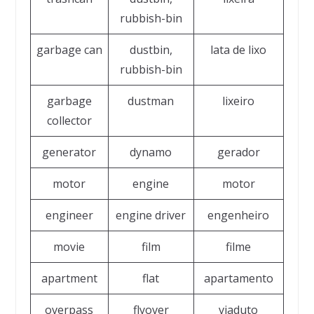
rubbish-bin
garbage can
dustbin,
lata de lixo
rubbish-bin
garbage
dustman
lixeiro
collector
generator
dynamo
gerador
motor
engine
motor
engineer
engine driver
engenheiro
movie
film
filme
apartment
flat
apartamento
overpass
flyover
viaduto