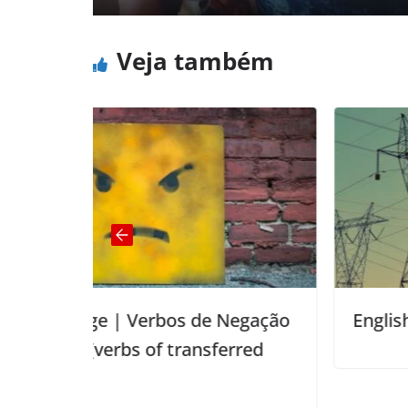
Veja também
 de Negação
English Usage |Fewer vs Less
ansferred