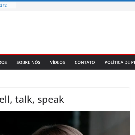
d to
ys
bookLM
ning
 make
t Rose
re
ROS
SOBRE NÓS
VÍDEOS
CONTATO
POLÍTICA DE P
ell, talk, speak