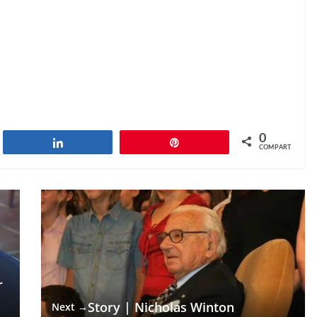
0
har
Compartilhar
Pin
COMPART.
r
Story | Nicholas Winton
Next →