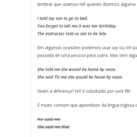
lembrar que usamos tell quando dizemos alguma 
I told my son to go to bed.
You forgot to tell me it was her birthday.
The instructor told us not to be late.
Em algumas ocasiões podemos usar
say
ou
tell
pa
passada de uma pessoa para outra. Mas tem algu
She told me she would be home by noon.
She said TO me she would be home by noon.
Viram a diferença?
tell
é subsituído por
said
TO
.
É muito comum que aprendizes da língua inglesa
He said me
She said me that