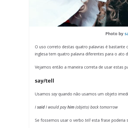
Photo by
s
O uso correto destas quatro palavras é bastante c
inglesa tem quatro palavra diferentes para o ato 
Vejamos então a maneira correta de usar estas pa
say/tell
Usamos
say
quando não usamos um objeto imedi
I
said
I would pay
him
(objeto) back tomorrow
Se fossemos usar o verbo
tell
esta frase poderia s