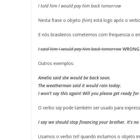
I told him I would pay him back tomorrow
Nesta frase o objeto (
him
) está logo após o verbo
E nós brasileiros cometemos com frequencia o err
I said him I would pay him back tomorrow
WRONG
Outros exemplos:
Amelia said she would be back soon.
The weatherman said it would rain today.
I won’t say this again! Will you please get ready fo
O verbo
say
pode também ser usado para express
I say we should stop financing your brother. It’s no
Usamos o verbo
tell
quando incluimos o objeto im