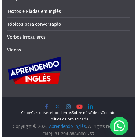
Textos e Piadas em Inglês
Tópicos para conversação
Verbos Irregulares
Vídeos
Clube
Curso
Lives
ebook
Livros
Sobre nós
Vídeos
Contato
Política de privacidade
Copyright © 2026
Aprendendo Inglês
. All rights reserved.
CNPJ: 31.294.886/0001-57