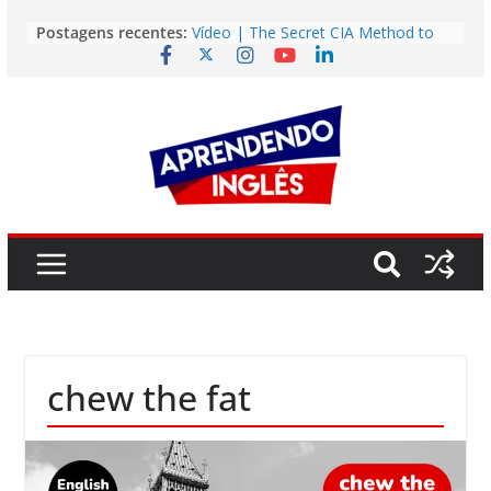
Pular
Postagens recentes:
Vídeo | The Secret CIA Method to
para
Learn Any Language in 11 Days
o
Vídeo | How I m using NotebookLM
to power up my language learning
conteúdo
Vídeo | Do imaginary friends make
you smarter?
Story | Brasília: The City That Rose
from the Wilderness
Easy English Song | Somewhere
Over the Rainbow (Israel
Kamakawiwo’ole)
chew the fat