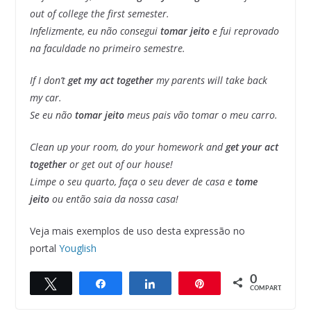
out of college the first semester.
Infelizmente, eu não consegui
tomar jeito
e fui reprovado
na faculdade no primeiro semestre.
If I don’t
get my act together
my parents will take back
my car.
Se eu não
tomar jeito
meus pais vão tomar o meu carro.
Clean up your room, do your homework and
get your act
together
or get out of our house!
Limpe o seu quarto, faça o seu dever de casa e
tome
jeito
ou então saia da nossa casa!
Veja mais exemplos de uso desta expressão no
portal
Youglish
0
Twittar
Compartilhar
Compartilhar
Pin
COMPART.