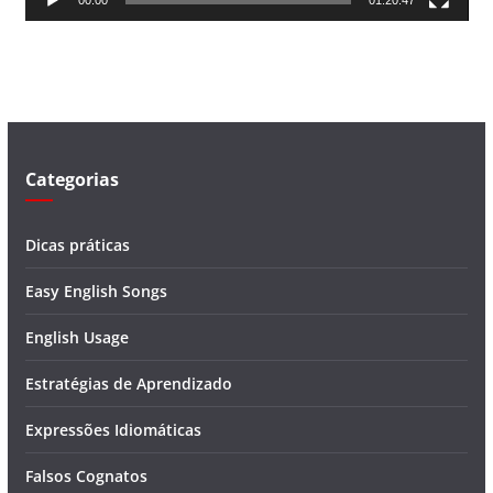
00:00
01:20:47
e
v
í
d
e
o
Categorias
Dicas práticas
Easy English Songs
English Usage
Estratégias de Aprendizado
Expressões Idiomáticas
Falsos Cognatos