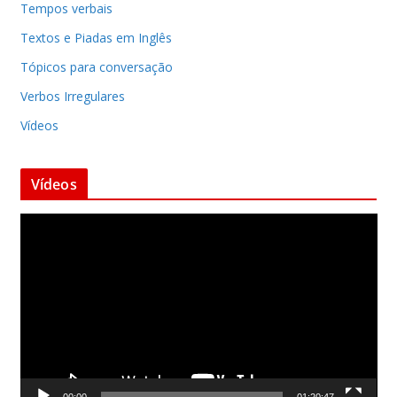
Tempos verbais
Textos e Piadas em Inglês
Tópicos para conversação
Verbos Irregulares
Vídeos
Vídeos
T
o
c
a
d
o
r
d