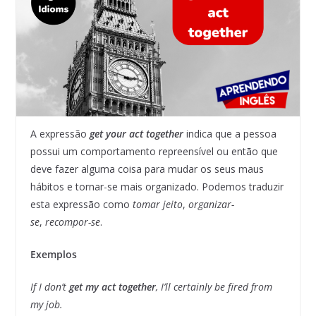
A expressão
get your act together
indica que a pessoa
possui um comportamento repreensível ou então que
deve fazer alguma coisa para mudar os seus maus
hábitos e tornar-se mais organizado. Podemos traduzir
esta expressão como
tomar jeito
,
organizar-
se
,
recompor-se
.
Exemplos
If I don’t
get my act together
, I’ll certainly be fired from
my job.