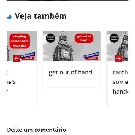
Veja também
get out of hand
catch
s
somebody re
handed
Deixe um comentário