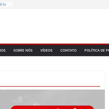
d to
ys
bookLM
ning
 make
t Rose
re
ROS
SOBRE NÓS
VÍDEOS
CONTATO
POLÍTICA DE P