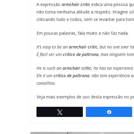
A expressão
armchair critic
indica uma pessoa que
não toma nenhuma atitude a respeito. Imagine só
criticando tudo e todos, sem se levantar para to
Em poucas palavras, fala muito e não faz nada.
It’s easy to be an
armchair critic
, but no one ever t
É fácil ser um
crítico de poltrona
, mas ninguém tom
He is such an
armchair critic
; he has no experience 
Ele é um
crítico de poltrona
; não tem experiência 
conselhos.
Veja mais exemplos de uso desta expressão no p
Twittar
Compartil