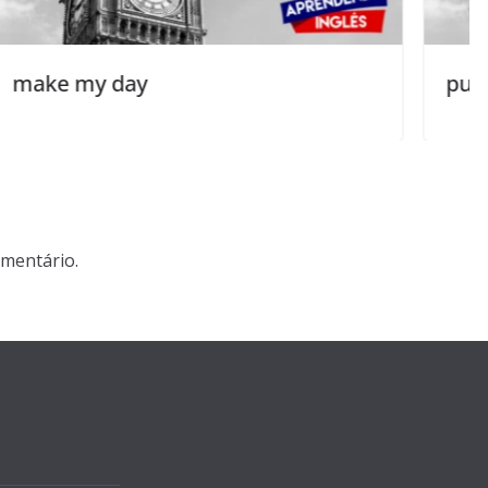
pull someone’s leg
mentário.