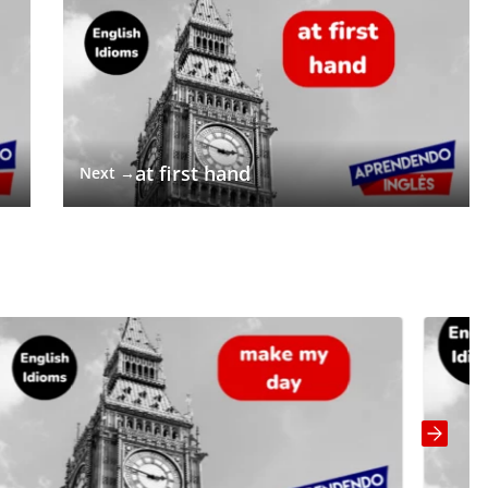
at first hand
Next →