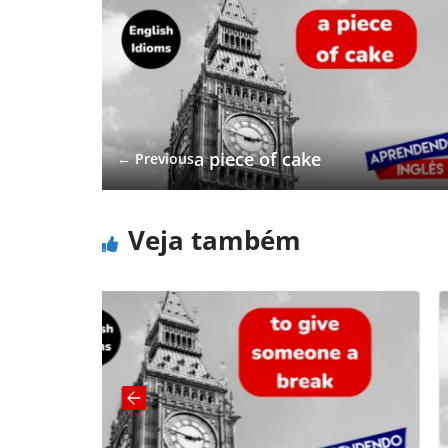
a piece of cake
← Previous
Veja também