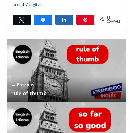
portal
Youglish
0
Twittar
Compartilhar
Compartilhar
Pin
COMPART.
← Previous
rule of thumb