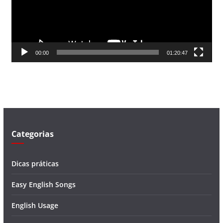
d
o
r
d
00:00
01:20:47
e
v
í
d
e
o
Categorias
Dicas práticas
Easy English Songs
English Usage