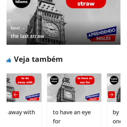
Next →
the last straw
Veja também
way with
to have an eye
by the skin
for
one’s teet