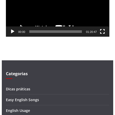
a
d
o
r
d
00:00
01:20:47
e
v
í
d
e
o
Categorias
Dicas práticas
Easy English Songs
English Usage