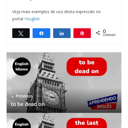
Veja mais exemplos de uso desta expressão no
portal
Youglish
0
Twittar
Compartilhar
Compartilhar
Pin
COMPART.
← Previous
to be dead on