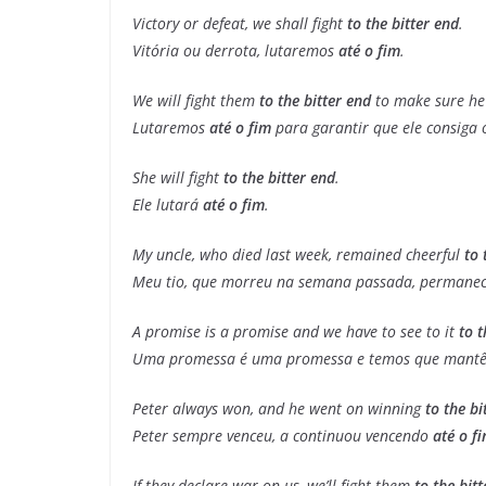
Victory or defeat, we shall fight
to the bitter end
.
Vitória ou derrota, lutaremos
até o fim
.
We will fight them
to the bitter end
to make sure he g
Lutaremos
até o fim
para garantir que ele consiga o
She will fight
to the bitter end
.
Ele lutará
até o fim
.
My uncle, who died last week, remained cheerful
to 
Meu tio, que morreu na semana passada, permane
A promise is a promise and we have to see to it
to t
Uma promessa é uma promessa e temos que mantê
Peter always won, and he went on winning
to the bi
Peter sempre venceu, a continuou vencendo
até o fi
If they declare war on us, we’ll fight them
to the bit