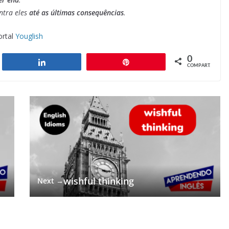
ntra eles
até as últimas consequências
.
ortal
Youglish
0
har
Compartilhar
Pin
COMPART.
wishful thinking
Next →