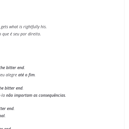
ets what is rightfully his.
 que é seu por direito.
the bitter end
.
ceu alegre
até o fim
.
he bitter end
.
-la
não importam as consequências
.
tter end
.
nal
.
ter end
.