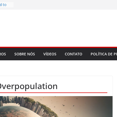
d to
ys
bookLM
ning
 make
t Rose
re
ROS
SOBRE NÓS
VÍDEOS
CONTATO
POLÍTICA DE P
Overpopulation