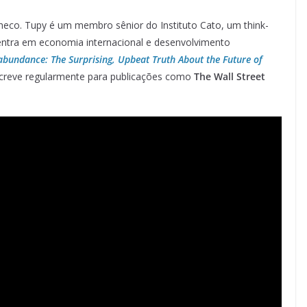
heco. Tupy é um membro sênior do Instituto Cato, um think-
centra em economia internacional e desenvolvimento
bundance: The Surprising, Upbeat Truth About the Future of
escreve regularmente para publicações como
The Wall Street