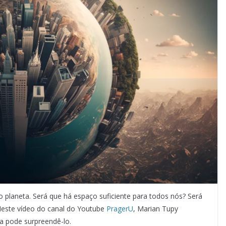
o planeta. Será que há espaço suficiente para todos nós? Será
Neste vídeo do canal do Youtube
PragerU
, Marian Tupy
a pode surpreendê-lo.