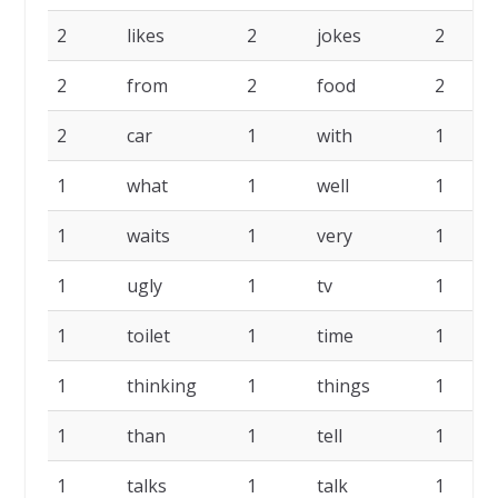
2
likes
2
jokes
2
2
from
2
food
2
2
car
1
with
1
1
what
1
well
1
1
waits
1
very
1
1
ugly
1
tv
1
1
toilet
1
time
1
1
thinking
1
things
1
1
than
1
tell
1
1
talks
1
talk
1