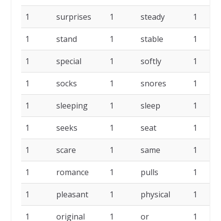
1
surprises
1
steady
1
1
stand
1
stable
1
1
special
1
softly
1
1
socks
1
snores
1
1
sleeping
1
sleep
1
1
seeks
1
seat
1
1
scare
1
same
1
1
romance
1
pulls
1
1
pleasant
1
physical
1
1
original
1
or
1