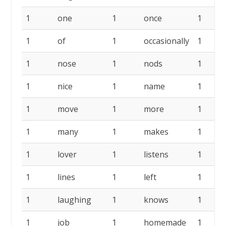
1
one
1
once
1
1
of
1
occasionally
1
1
nose
1
nods
1
1
nice
1
name
1
1
move
1
more
1
1
many
1
makes
1
1
lover
1
listens
1
1
lines
1
left
1
1
laughing
1
knows
1
1
job
1
homemade
1