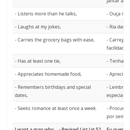
jantar agr
- Listens more than he talks,
- Ouça mai
- Laughs at my jokes,
- Ria das 
- Carries the grocery bags with ease,
- Carregue
facilidade,
- Has at least one tie,
- Tenha n
- Appreciates homemade food,
- Aprecie c
- Remembers birthdays and special
- Lembre d
dates,
especiais,
- Seeks romance at least once a week.
- Procure
por seman
I want a man who… - Revised List (at 52
Eu quero 