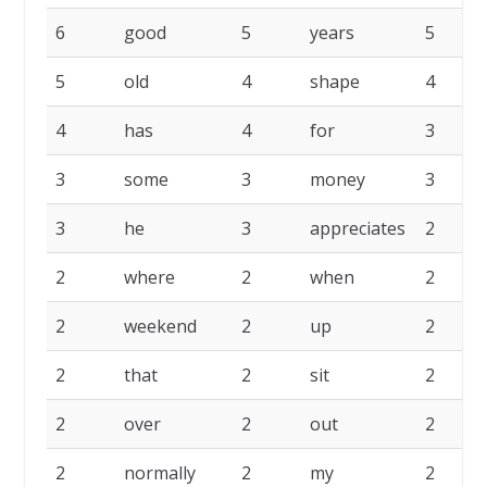
6
good
5
years
5
5
old
4
shape
4
4
has
4
for
3
3
some
3
money
3
3
he
3
appreciates
2
2
where
2
when
2
2
weekend
2
up
2
2
that
2
sit
2
2
over
2
out
2
2
normally
2
my
2