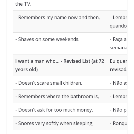
the TV,
- Remembers my name now and then,
- Lembre 
quando,
- Shaves on some weekends.
- Faça a b
semana.
I want a man who… - Revised List (at 72
Eu quero 
years old)
revisada (
- Doesn't scare small children,
- Não assu
- Remembers where the bathroom is,
- Lembre o
- Doesn't ask for too much money,
- Não peça
- Snores very softly when sleeping,
- Ronque 