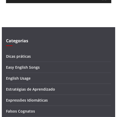
v
í
d
e
o
Categorias
Dicas práticas
Easy English Songs
English Usage
Estratégias de Aprendizado
Expressões Idiomáticas
Falsos Cognatos