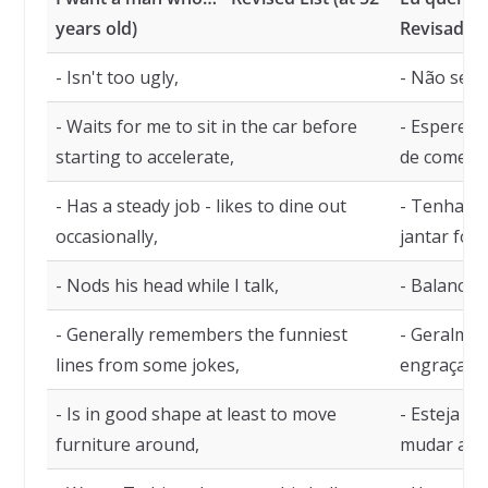
years old)
Revisada (
- Isn't too ugly,
- Não seja 
- Waits for me to sit in the car before
- Espere e
starting to accelerate,
de começar
- Has a steady job - likes to dine out
- Tenha um
occasionally,
jantar for
- Nods his head while I talk,
- Balance 
- Generally remembers the funniest
- Geralmen
lines from some jokes,
engraçadas
- Is in good shape at least to move
- Esteja e
furniture around,
mudar a mo