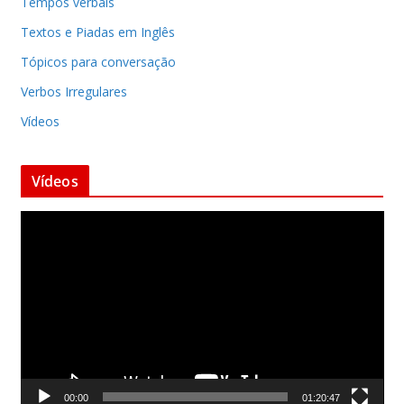
Tempos verbais
Textos e Piadas em Inglês
Tópicos para conversação
Verbos Irregulares
Vídeos
Vídeos
T
o
c
a
d
o
r
d
00:00
01:20:47
e