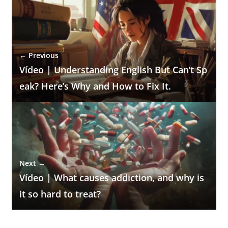
← Previous
Vídeo | Understanding English But Can’t Sp
eak? Here’s Why and How to Fix It.
Next →
Vídeo | What causes addiction, and why is
it so hard to treat?