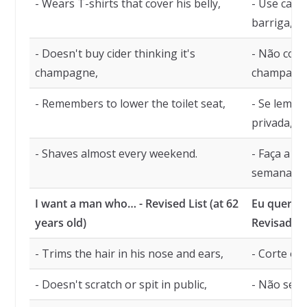
- Wears T-shirts that cover his belly,
- Use cami
barriga,
- Doesn't buy cider thinking it's
- Não comp
champagne,
champagn
- Remembers to lower the toilet seat,
- Se lembr
privada,
- Shaves almost every weekend.
- Faça a b
semana.
I want a man who… - Revised List (at 62
Eu quero 
years old)
Revisada (
- Trims the hair in his nose and ears,
- Corte os 
- Doesn't scratch or spit in public,
- Não se c