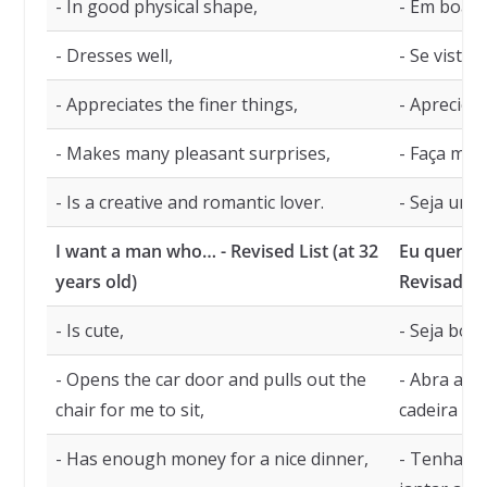
- In good physical shape,
- Em boa fo
- Dresses well,
- Se vista 
- Appreciates the finer things,
- Aprecie a
- Makes many pleasant surprises,
- Faça mui
- Is a creative and romantic lover.
- Seja um 
I want a man who… - Revised List (at 32
Eu quero 
years old)
Revisada (
- Is cute,
- Seja boni
- Opens the car door and pulls out the
- Abra a po
chair for me to sit,
cadeira pr
- Has enough money for a nice dinner,
- Tenha di