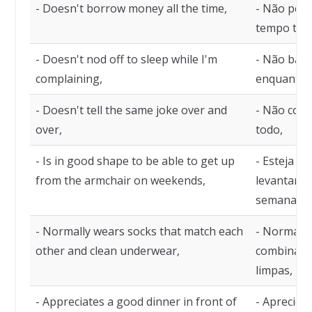
- Doesn't borrow money all the time,
- Não peg
tempo tod
- Doesn't nod off to sleep while I'm
- Não bala
complaining,
enquanto 
- Doesn't tell the same joke over and
- Não con
over,
todo,
- Is in good shape to be able to get up
- Esteja e
from the armchair on weekends,
levantar d
semana,
- Normally wears socks that match each
- Normalm
other and clean underwear,
combinand
limpas,
- Appreciates a good dinner in front of
- Aprecie 