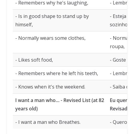
- Remembers why he's laughing,
- Lembre o
- Is in good shape to stand up by
- Esteja e
himself,
sozinho,
- Normally wears some clothes,
- Normalm
roupa,
- Likes soft food,
- Goste de
- Remembers where he left his teeth,
- Lembre o
- Knows when it's the weekend.
- Saiba qu
I want a man who… - Revised List (at 82
Eu quero 
years old)
Revisada (
- I want a man who Breathes.
- Quero u