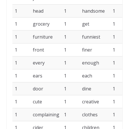
1
head
1
handsome
1
1
grocery
1
get
1
1
furniture
1
funniest
1
1
front
1
finer
1
1
every
1
enough
1
1
ears
1
each
1
1
door
1
dine
1
1
cute
1
creative
1
1
complaining
1
clothes
1
1
cider
1
children
1