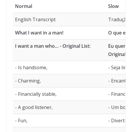
Normal
Slow
English Transcript
Tradução
What I want in a man!
O que eu 
I want a man who… - Original List:
Eu quero 
Original:
- Is handsome,
- Seja lindo
- Charming,
- Encantad
- Financially stable,
- Financei
- A good listener,
- Um bom 
- Fun,
- Divertido