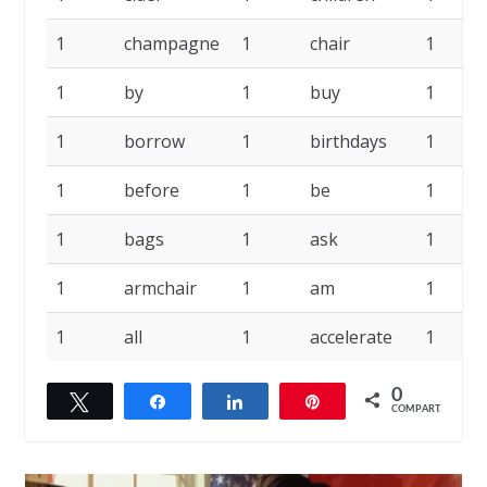
1
champagne
1
chair
1
1
by
1
buy
1
1
borrow
1
birthdays
1
1
before
1
be
1
1
bags
1
ask
1
1
armchair
1
am
1
1
all
1
accelerate
1
0
Twittar
Compartilhar
Compartilhar
Pin
COMPART.