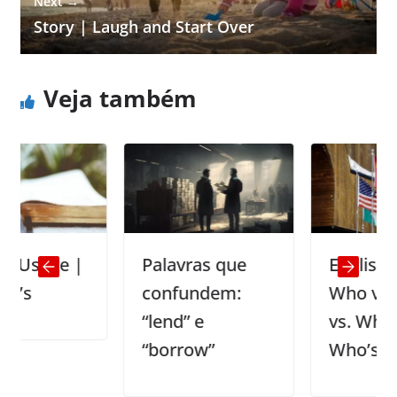
Next →
Story | Laugh and Start Over
Veja também
ge |
Palavras que
English Usage
confundem:
Who vs. Who
“lend” e
vs. Whose vs.
“borrow”
Who’s