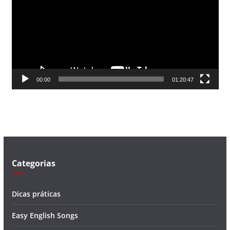
c
a
d
o
r
d
00:00
01:20:47
e
v
í
d
e
o
Categorias
Dicas práticas
Easy English Songs