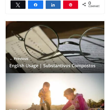
0
Twittar
Compartilhar
Compartilhar
Pin
COMPART.
← Previous
English Usage | Substantivos Compostos