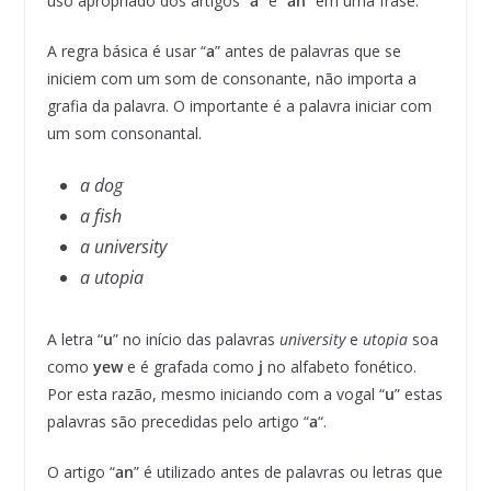
uso apropriado dos artigos “
a
” e “
an
” em uma frase.
A regra básica é usar “
a
” antes de palavras que se
iniciem com um som de consonante, não importa a
grafia da palavra. O importante é a palavra iniciar com
um som consonantal.
a dog
a fish
a university
a utopia
A letra “
u
” no início das palavras
university
e
utopia
soa
como
yew
e é grafada como
j
no alfabeto fonético.
Por esta razão, mesmo iniciando com a vogal “
u
” estas
palavras são precedidas pelo artigo “
a
“.
O artigo “
an
” é utilizado antes de palavras ou letras que