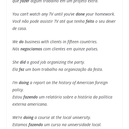
que
fazer
algum trabalho em um projeto extra.
You can’t watch any TV until you’ve
done
your homework.
Você não pode assistir TV até que tenha
feito
o seu dever
de casa.
We
do
business with clients in fifteen countries.
Nós
negociamos
com clientes em quinze países.
She
did
a good job organizing the party.
Ela
fez
um bom trabalho na organização da festa.
I’m
doing
a report on the history of American foreign
policy.
Estou
fazendo
um relatório sobre a história da política
externa americana.
We’re
doing
a course at the local university.
Estamos
fazendo
um curso na universidade local.