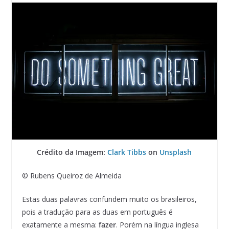
Crédito da Imagem:
Clark Tibbs
on
Unsplash
© Rubens Queiroz de Almeida
Estas duas palavras confundem muito os brasileiros,
pois a tradução para as duas em português é
exatamente a mesma:
fazer
. Porém na língua inglesa