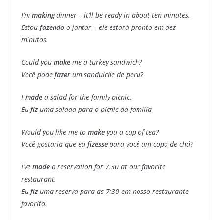
I’m
making
dinner – it’ll be ready in about ten minutes.
Estou
fazendo
o jantar – ele estará pronto em dez
minutos.
Could you
make
me a turkey sandwich?
Você pode
fazer
um sanduíche de peru?
I
made
a salad for the family picnic.
Eu
fiz
uma salada para o picnic da família
Would you like me to
make
you a cup of tea?
Você gostaria que eu
fizesse
para você um copo de chá?
I’ve
made
a reservation for 7:30 at our favorite
restaurant.
Eu
fiz
uma reserva para as 7:30 em nosso restaurante
favorito.