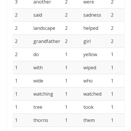
3
another
2
were
2
2
said
2
sadness
2
2
landscape
2
helped
2
2
grandfather
2
girl
2
2
do
1
yellow
1
1
with
1
wiped
1
1
wide
1
who
1
1
watching
1
watched
1
1
tree
1
took
1
1
thorns
1
them
1