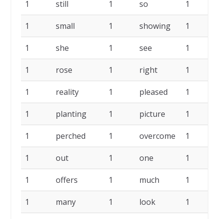
1
still
1
so
1
1
small
1
showing
1
1
she
1
see
1
1
rose
1
right
1
1
reality
1
pleased
1
1
planting
1
picture
1
1
perched
1
overcome
1
1
out
1
one
1
1
offers
1
much
1
1
many
1
look
1
l