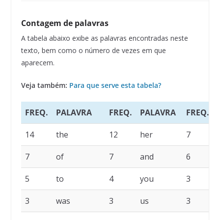
Contagem de palavras
A tabela abaixo exibe as palavras encontradas neste
texto, bem como o número de vezes em que
aparecem.
Veja também:
Para que serve esta tabela?
FREQ.
PALAVRA
FREQ.
PALAVRA
FREQ.
14
the
12
her
7
7
of
7
and
6
5
to
4
you
3
3
was
3
us
3
i