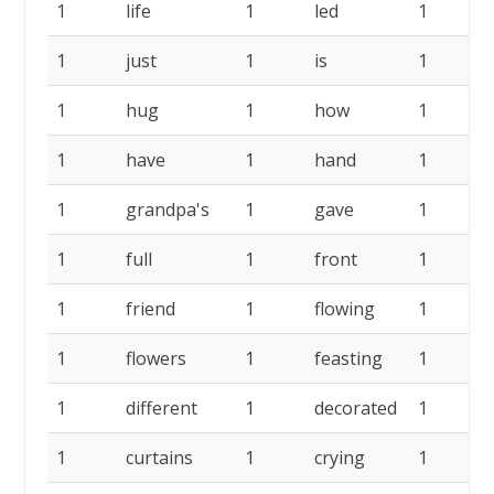
1
life
1
led
1
1
just
1
is
1
1
hug
1
how
1
1
have
1
hand
1
1
grandpa's
1
gave
1
1
full
1
front
1
1
friend
1
flowing
1
1
flowers
1
feasting
1
d
1
different
1
decorated
1
1
curtains
1
crying
1