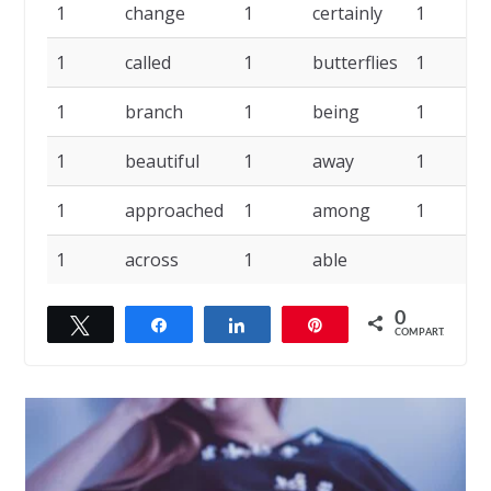
1
change
1
certainly
1
1
called
1
butterflies
1
1
branch
1
being
1
1
beautiful
1
away
1
1
approached
1
among
1
1
across
1
able
0
Twittar
Compartilhar
Compartilhar
Pin
COMPART.