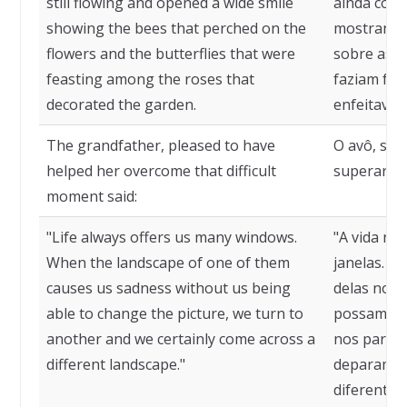
still flowing and opened a wide smile
ainda corr
showing the bees that perched on the
mostrando
flowers and the butterflies that were
sobre as f
feasting among the roses that
faziam fes
decorated the garden.
enfeitavam
The grandfather, pleased to have
O avô, sati
helped her overcome that difficult
superar aq
moment said:
"Life always offers us many windows.
"A vida no
When the landscape of one of them
janelas. 
causes us sadness without us being
delas nos 
able to change the picture, we turn to
possamos a
another and we certainly come across a
nos para o
different landscape."
deparamos
diferente."