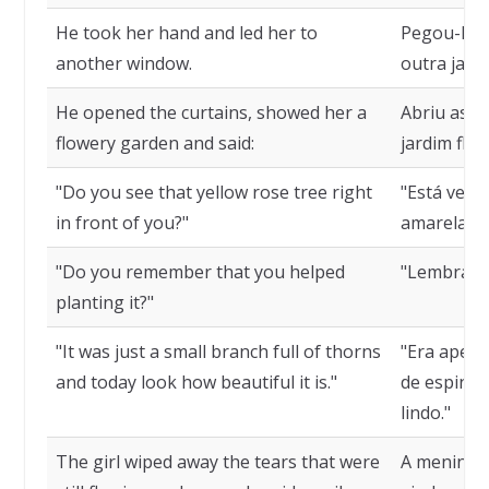
He took her hand and led her to
Pegou-lhe 
another window.
outra janel
He opened the curtains, showed her a
Abriu as c
flowery garden and said:
jardim flor
"Do you see that yellow rose tree right
"Está vend
in front of you?"
amarelas b
"Do you remember that you helped
"Lembra qu
planting it?"
"It was just a small branch full of thorns
"Era apen
and today look how beautiful it is."
de espinho
lindo."
The girl wiped away the tears that were
A menina 