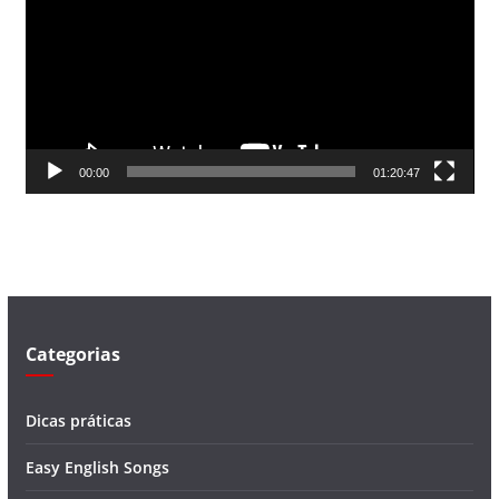
c
a
d
o
r
d
00:00
01:20:47
e
v
í
d
e
o
Categorias
Dicas práticas
Easy English Songs