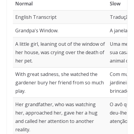
Normal
Slow
English Transcript
Tradução
Grandpa's Window.
A janela d
A little girl, leaning out of the window of
Uma menin
her house, was crying over the death of
sua casa c
her pet.
animal de 
With great sadness, she watched the
Com muita 
gardener bury her friend from so much
jardineiro
play.
brincadeira
Her grandfather, who was watching
O avô que 
her, approached her, gave her a hug
deu-lhe um
and called her attention to another
atenção pa
reality.