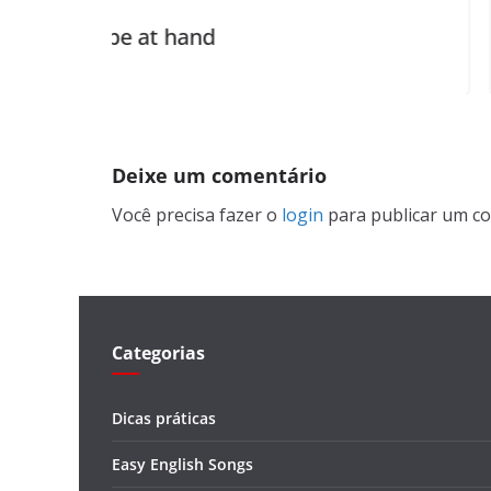
nd
hit the sack
Deixe um comentário
Você precisa fazer o
login
para publicar um co
Categorias
Dicas práticas
Easy English Songs