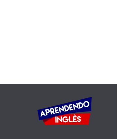
hing
by heart