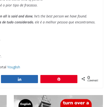
 é o pior tipo de fracasso.
 all is said and done
, he’s the best person we have found.
s de tudo considerado
, ele é a melhor pessoa que encontramos.
.
r.
ortal
Youglish
0
har
Compartilhar
Pin
COMPART.