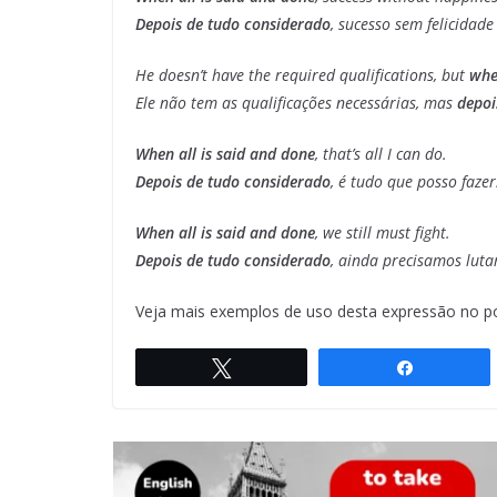
Depois de tudo considerado
, sucesso sem felicidade
He doesn’t have the required qualifications, but
when
Ele não tem as qualificações necessárias, mas
depoi
When all is said and done
, that’s all I can do.
Depois de tudo considerado
, é tudo que posso fazer
When all is said and done
, we still must fight.
Depois de tudo considerado
, ainda precisamos luta
Veja mais exemplos de uso desta expressão no p
Twittar
Compartil