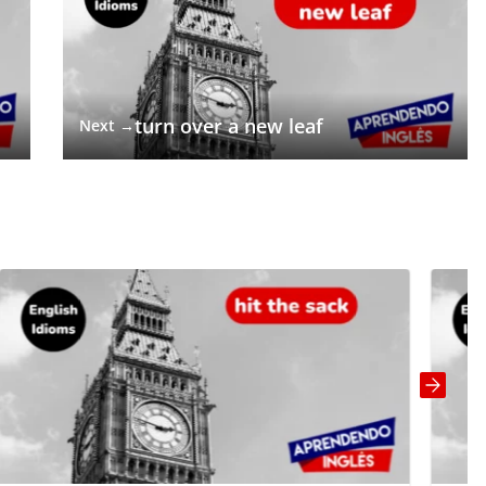
turn over a new leaf
Next →