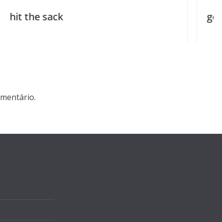
get the hang of somet
mentário.