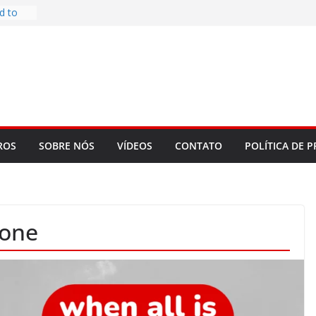
d to
ys
bookLM
ning
 make
t Rose
re
ROS
SOBRE NÓS
VÍDEOS
CONTATO
POLÍTICA DE P
done