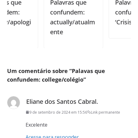
ue
Palavras que
Palavras que
:
confundem:
confundem:
ologi
actually/atualm
‘Crisis’ e ‘Cris
ente
Um comentário sobre “
Palavas que
confundem: college/colégio
”
Eliane dos Santos Cabral.
9 de setembro de 2024 em 15:56
Link permanente
Excelente
Acesse para responder