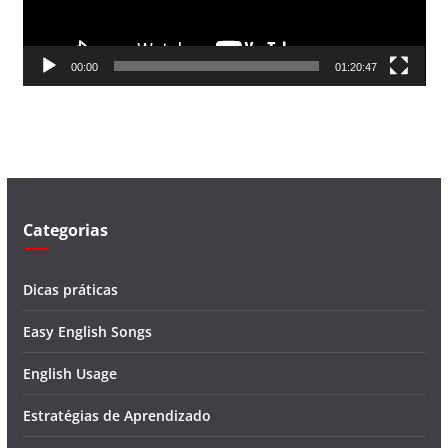
r
d
00:00
01:20:47
e
v
í
d
e
o
Categorias
Dicas práticas
Easy English Songs
English Usage
Estratégias de Aprendizado