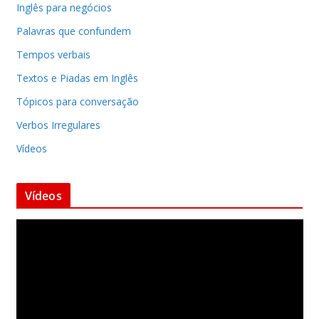
Inglês para negócios
Palavras que confundem
Tempos verbais
Textos e Piadas em Inglês
Tópicos para conversação
Verbos Irregulares
Vídeos
Vídeos
T
o
c
a
d
o