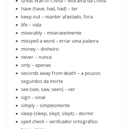
Great Wall of China – Muralha da China
have (have, had, had) – ter
keep out – manter afastado, fora
life – vida
miserably – miseravelmente
misspell a word – errar uma palavra
money – dinheiro
never – nunca
only – apenas
seconds away from death – a poucos
segundos da morte
see (see, saw, seen) – ver
sign – sinal
simply – simplesmente
sleep (sleep, slept, slept) – dormir
spell check – verificador ortográfico