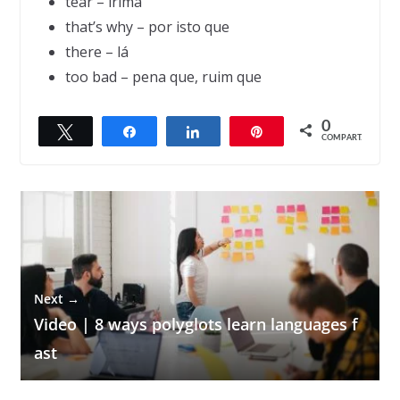
tear – lrima
that’s why – por isto que
there – lá
too bad – pena que, ruim que
0
Twittar
Compartilhar
Compartilhar
Pin
← Previous
COMPART.
Pigs
Next →
Video | 8 ways polyglots learn languages f
ast